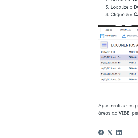
No menu:
D
Localize o
D
Clique em
C
Após realizar os
áreas do
VIBE
, p