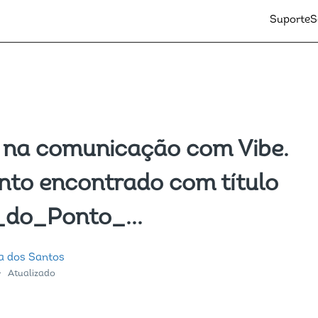
Suporte
S
2 na comunicação com Vibe.
to encontrado com título
_do_Ponto_...
a dos Santos
Atualizado